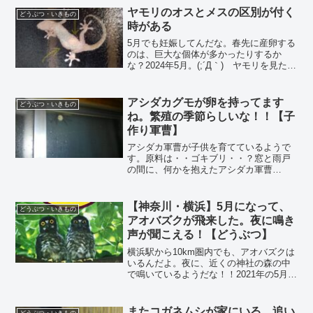
ヤモリのオスとメスの区別が付く
どうぶつ・いきもの
時がある
5月でも妊娠してんだな。春先に産卵する
のは、巨大な個体が多かったりするか
な？2024年5月。(;´Д｀) ヤモリを見た
時、一発でオスかメスか解ることがある
ね。それは、卵を抱えてる時だな。(;´･
ω･ `) 2つ、身体の中に持つらしい。最
アシダカグモが卵を持ってます
どうぶつ・いきもの
初は...
ね。繁殖の季節らしいな！！【子
作り軍曹】
アシダカ軍曹が子供を育てているようで
す。原料は・・ゴキブリ・・？窓と雨戸
の間に、何かを抱えたアシダカ軍曹
が・・？今年も暖かくなってきて、ゴキ
ブリが家に入ってくる気配がする・・。
そいつらを食うため、アシダカグモ先生
【神奈川・横浜】5月になって、
どうぶつ・いきもの
も出現するわけですが！雨戸の...
アオバズクが飛来した。夜に鳴き
声が聞こえる！【どうぶつ】
横浜駅から10km圏内でも、アオバズクは
いるんだよ。夜に、近くの神社の森の中
で鳴いているようだな！！2021年の5月上
旬。横浜駅から電車で10分くらいの駅に
住んでいる私。(;´･ω･) 夜になると、ア
オバズクの鳴き声が聞こえる。(;´Д｀)...
またコガネムシが家にいる。追い
どうぶつ・いきもの