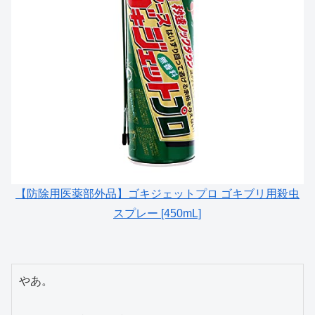
【防除用医薬部外品】ゴキジェットプロ ゴキブリ用殺虫
スプレー [450mL]
やあ。
