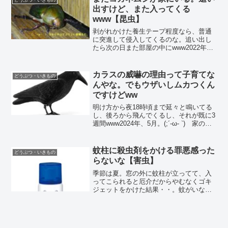
出すけど、また入ってくる
www【昆虫】
剥がれかけた養生テープ程度なら、普通
に突進して侵入してくるのな。追い出し
たら次の日また部屋の中にwww2022年8
月。(;´･ω･ `) 毎年恒例、コガネムシさん
が部屋の中に入ってくる。今回のヤツの
侵入ルートは、特殊だったな。屋根の工
カラスの威嚇の理由って子育てな
どうぶつ・いきもの
事のた...
んやな。でもウザいしムカつくん
ですけどww
明け方から夜18時頃まで延々と鳴いてる
し、後ろから飛んでくるし、それが既に3
週間www2024年、5月。(;´-ω- `) 家の周
りのカラスがクソうぜぇ。夜中以外は頻
繁に鳴いてるし、ゴミ出しに逝こうとし
たら後ろからギャーギャー喚きながら飛
蚊柱に殺虫剤をかける罪悪感った
どうぶつ・いきもの
ん...
らないな【害虫】
季節は夏。窓の外に蚊柱が立ってて、入
ってこられると厄介だからやむなくゴキ
ジェットをかけた結果・・。蚊がいなく
なるスプレー 200回 無香料 12時間 デザ
イン缶 蚊取り スプレー 室内 部屋 殺虫剤
2023年7月。(;´Д｀) 夕方に窓を開...