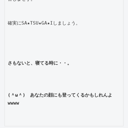
確実にSA★TSU★GA★Iしましょう。

さもないと、寝てる時に・・。
(＾ω＾)　あなたの顔にも登ってくるかもしれんよ
wwww