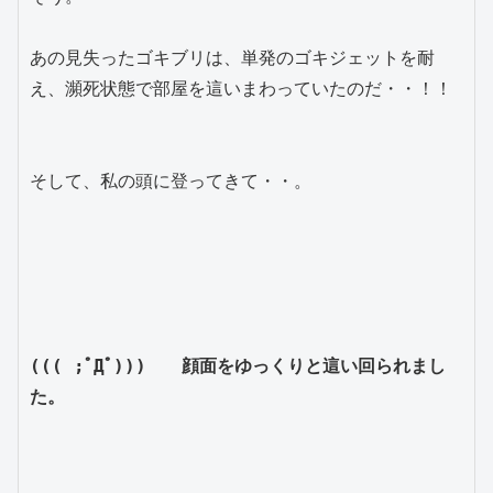
あの見失ったゴキブリは、単発のゴキジェットを耐
え、瀕死状態で部屋を這いまわっていたのだ・・！！

そして、私の頭に登ってきて・・。

((( ;ﾟДﾟ)))　　顔面をゆっくりと這い回られまし
た。