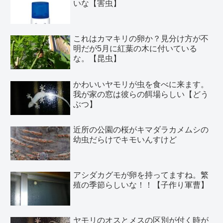
いな【害虫】
これはカマキリの卵か？見分け方が不
明だが5月に紅葉の木に付いている
な。【昆虫】
かわいいヤモリが虫を食べに来ます。
我が家の窓は彼らの餌場らしい【どう
ぶつ】
近所の公園の桜がキマダラカメムシの
幼虫だらけでキモいんすけど
アシダカグモが卵を持ってますね。繁
殖の季節らしいな！！【子作り軍曹】
ヤモリのオスとメスの区別が付く時が