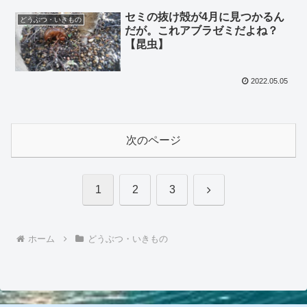
セミの抜け殻が4月に見つかるん
どうぶつ・いきもの
だが。これアブラゼミだよね？
【昆虫】
2022.05.05
次のページ
次
1
2
3
へ
ホーム
どうぶつ・いきもの