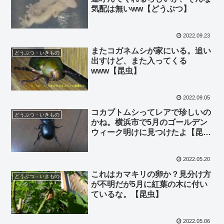
気配は無いww【どうぶつ】
2022.09.23
またコガネムシが家にいる。追い
どうぶつ・いきもの
出すけど、また入ってくる
www【昆虫】
2022.09.05
コカブトムシってレアで珍しいの
どうぶつ・いきもの
かね。横浜市で5月のゴールデン
ウィーク明けに見つけたよ【昆
虫】
2022.05.20
これはカマキリの卵か？見分け方
どうぶつ・いきもの
が不明だが5月に紅葉の木に付い
ているな。【昆虫】
2022.05.06