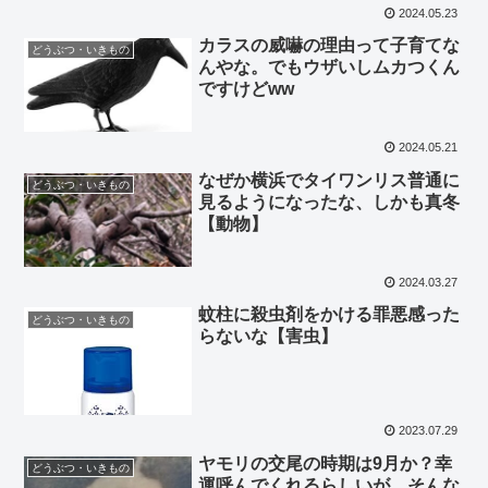
2024.05.23
カラスの威嚇の理由って子育てな
どうぶつ・いきもの
んやな。でもウザいしムカつくん
ですけどww
2024.05.21
なぜか横浜でタイワンリス普通に
どうぶつ・いきもの
見るようになったな、しかも真冬
【動物】
2024.03.27
蚊柱に殺虫剤をかける罪悪感った
どうぶつ・いきもの
らないな【害虫】
2023.07.29
ヤモリの交尾の時期は9月か？幸
どうぶつ・いきもの
運呼んでくれるらしいが、そんな