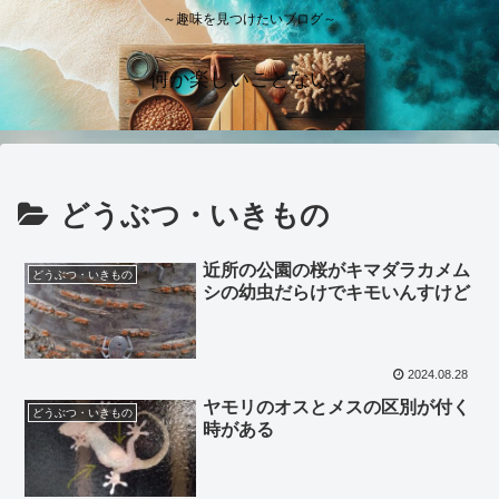
～趣味を見つけたいブログ～
何か楽しいことない？
どうぶつ・いきもの
近所の公園の桜がキマダラカメム
どうぶつ・いきもの
シの幼虫だらけでキモいんすけど
2024.08.28
ヤモリのオスとメスの区別が付く
どうぶつ・いきもの
時がある