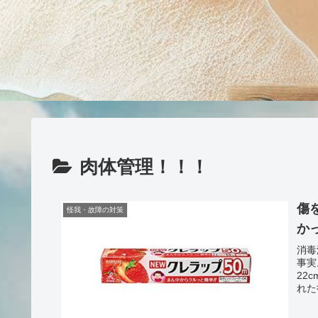
肉体管理！！！
傷
怪我・故障の対策
か
消毒
事実
22
れた