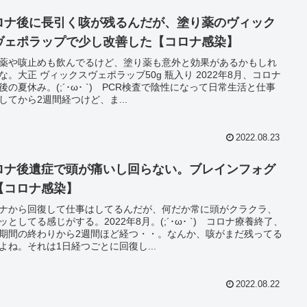
ロナ後に長引く咳が残るんだが、塗り薬のヴィック
ヴェポラップで少し改善した【コロナ感染】
薬や咳止めも飲んでるけど、塗り薬も意外と効果があるかもしれ
な。大正 ヴィックスヴェポラッブ50g 瓶入り 2022年8月、コロナ
後の夏休み。(;´･ω･ `) PCR検査で陰性になって日常生活と仕事
してから2週間経つけど、ま...
2022.08.23
ロナ後遺症で頭が痛いし回らない。ブレインフォグ
【コロナ感染】
ナから回復して仕事はしてるんだが、何だか常に頭がクラクラ、
ッとしてる感じがする。2022年8月。(;´･ω･ `) コロナ療養終了、
期間の終わりから2週間ほど経つ・・。なんか、咳がまだ残ってる
よね。それは1日経つごとに回復し...
2022.08.22