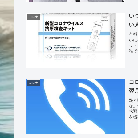
い
コロナ
い
有料
いに
ット
私で
コ
コロナ
翌
熱と
な。
求額
を機