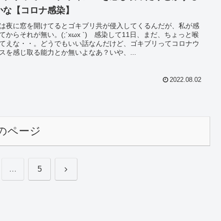
かな【コロナ感染】
は夜に窓を開けてるとゴキブリ共が侵入してくるんだが、私が感
てからそれが無い。(;´xωx `) 感染して11日、まだ、ちょっと喉
てえな・・。どうでもいい話なんだけど、ゴキブリってコロナウ
スを感じ取る能力とか無いよなあ？いや、...
2022.08.02
のページ
次
…
5
へ