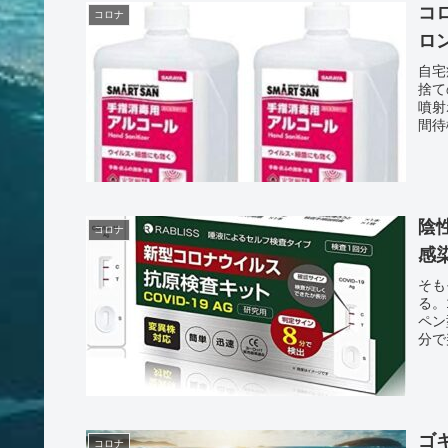
コ
コロナ
ロ
自宅
捨て
噴射
間待
陰
コロナ
感
そも
る。
ペン
分で
ゴ
コロナ