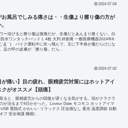
2024.07.04
がお風呂でしみる痛さは・・生傷より擦り傷の方が
い。
ワー浴びると擦り傷は激痛だが、生傷だとあんまり痛くない。白
 防水ワンタッチパッド L 4枚 大判 絆創膏 一般医療機器2024年6
(;´Д｀) バイク運転中に吹っ飛んで、主に下半身が傷だらけにな
。足の甲の皮膚が「擦り傷」だら...
2024.07.02
目が痛い】目の疲れ、眼精疲労対策にはホットアイ
スクがオススメ【頭痛】
取ると、眼精疲労からの回復が遅くなる気がする。頭がクラクラ
のが治るまで4日かかった。Loveur Date モコモコ ホットアイマ
 USB 電熱式 かわいい リラックス 圧迫感なし 遮光 温度調節 自動
オフ 安全保護 睡眠/...