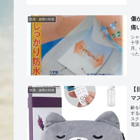
傷
怪我・故障の対策
痛
シャ
十字
月。
った
【
怪我・故障の対策
マ
齢を
する
スク
電源