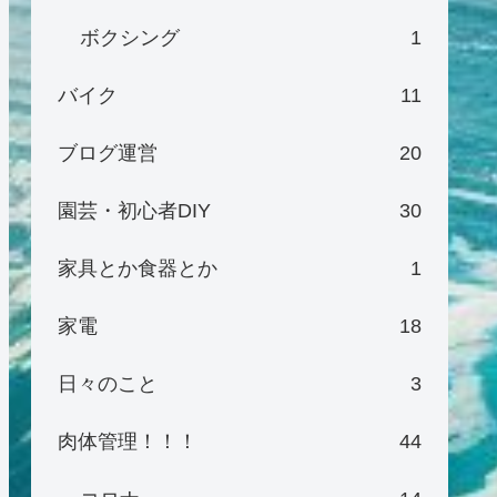
ボクシング
1
バイク
11
ブログ運営
20
園芸・初心者DIY
30
家具とか食器とか
1
家電
18
日々のこと
3
肉体管理！！！
44