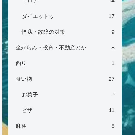
コロナ
14
ダイエットゥ
17
怪我・故障の対策
9
金がらみ・投資・不動産とか
8
釣り
1
食い物
27
お菓子
9
ピザ
11
麻雀
8