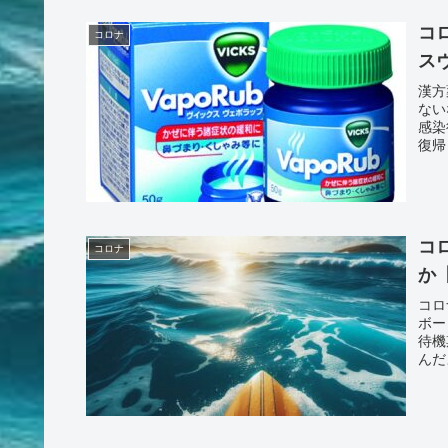
コ
コロナ
ス
漢方
ない
感染
復帰
コ
コロナ
か
コロ
ボー
待機
んだ