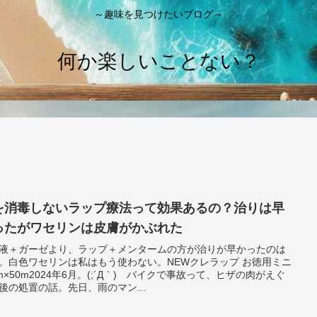
～趣味を見つけたいブログ～
何か楽しいことない？
を消毒しないラップ療法って効果あるの？治りは早
ったがワセリンは皮膚がかぶれた
液＋ガーゼより、ラップ＋メンタームの方が治りが早かったのは
。白色ワセリンは私はもう使わない。NEWクレラップ お徳用ミニ
cm×50m2024年6月。(;´Д｀) バイクで事故って、ヒザの肉がえぐ
後の処置の話。先日、雨のマン...