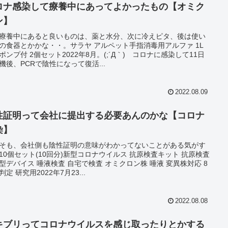
ロナ感染して療養中にあってよかったもの【オミク
ン】
療養中にあると良いものは、薬と水分、次に冷えピタ、後は使い
の食器とかかな・・。サラヤ アルペット手指消毒用アルファ 1L
ポンプ付 2個セット2022年8月。(;´Д｀) コロナに感染して11日
機後、PCRで陰性になって復活...
2022.08.09
性証明って会社に提出する必要あんのかな【コロナ
染】
そも、会社側も陰性証明の意味がわかってないことがある気がす
10個セット(10回分)新型コロナウイルス 抗原検査キット 抗原検査
型デバイス 唾液検査 自宅で検査 オミクロン株 唾液 変異株対応 8
判定 研究用2022年7月23...
2022.08.08
キブリってコロナウイルスを感じ取ったりとかする