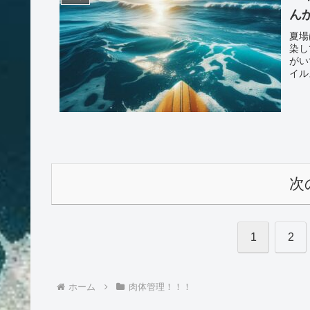
ん
夏場
染し
がい
イル
次
1
2
ホーム
肉体管理！！！