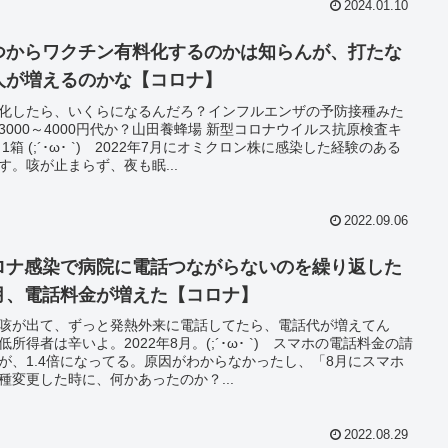
2024.01.10
つからワクチン有料化するのかは知らんが、打たな
人が増えるのかな【コロナ】
化したら、いくらになるんだろ？インフルエンザの予防接種みた
3000～4000円代か？山田養蜂場 新型コロナウイルス抗原検査キ
 1箱 (;´･ω･ `) 2022年7月にオミクロン株に感染した経験のある
す。咳が止まらず、夜も眠...
2022.09.06
ロナ感染で病院に電話つながらないのを繰り返した
月、電話料金が増えた【コロナ】
咳が出て、ずっと発熱外来に電話してたら、電話代が増えてん
低所得者は辛いよ。2022年8月。(;´･ω･ `) スマホの電話料金の請
が、1.4倍になってる。原因がわからなかったし、「8月にスマホ
種変更した時に、何かあったのか？...
2022.08.29