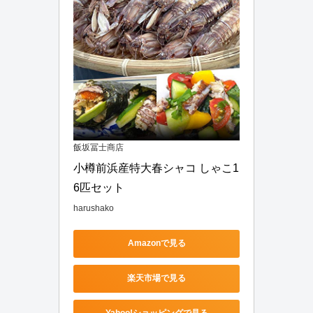
飯坂冨士商店
小樽前浜産特大春シャコ しゃこ1
6匹セット
harushako
Amazonで見る
楽天市場で見る