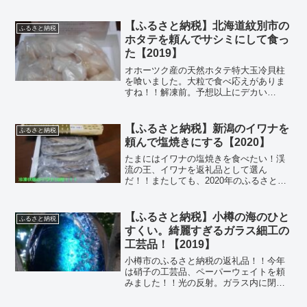
モ。2019年のふるさと納税。何を頼もう
か迷ってたのが秋口だったので、鍋の類
を検討することに。届く頃には寒くなっ
【ふるさと納税】北海道紋別市の
ふるさと納税
てるから、という思考。...
ホタテを頼んでサシミにして食っ
た【2019】
オホーツク産の天然ホタテ特大玉冷貝柱
を喰いました。大粒で食べ応えがありま
すね！！解凍前。予想以上にデカい
ぞ！？ 歯ごたえマキシマムだ！！ふる
さと納税で北海道の紋別市に寄付した。
そして返礼品として、大粒の天然ホタテ
【ふるさと納税】新潟のイワナを
ふるさと納税
1kgをゲッツした！！コレは...
頼んで塩焼きにする【2020】
たまにはイワナの塩焼きを食べたい！渓
流の王、イワナを返礼品として選ん
だ！！またしても、2020年のふるさと納
税ネタ。祖先が住んでいた、心のふるさ
と(？)新潟より、魚を頼んでみるシリー
ズ。(＾ω＾) ずばり、魚沼のイワナを頼
【ふるさと納税】小樽の海のひと
ふるさと納税
んだのです！！この...
すくい。綺麗すぎるガラス細工の
工芸品！【2019】
小樽市のふるさと納税の返礼品！！今年
は硝子の工芸品、ペーパーウェイトを頼
みました！！光の反射。ガラス内に閉じ
込められた泡。なんという美しさ
だ・・！！2019年のふるさと納税。毎