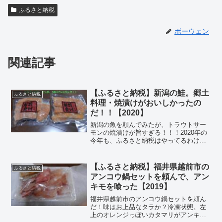
ふるさと納税
ボーウェン
関連記事
【ふるさと納税】新潟の鮭。郷土
ふるさと納税
料理・焼漬けがおいしかったの
だ！！【2020】
新潟の魚を頼んでみたが、トラウトサー
モンの焼漬けが旨すぎる！！！2020年の
今年も、ふるさと納税はやってるわけだ
が。先祖からの墓がある新潟から頼もう
ということで、魚を頼むことにした。(;´･
ω･) ほぼ、くいものしか頼まない。選ん
【ふるさと納税】福井県越前市の
ふるさと納税
だのは、H...
アンコウ鍋セットを頼んで、アン
キモを喰った【2019】
福井県越前市のアンコウ鍋セットを頼ん
だ！味はお上品なタラか？冷凍状態。左
上のオレンジっぽいカタマリがアンキ