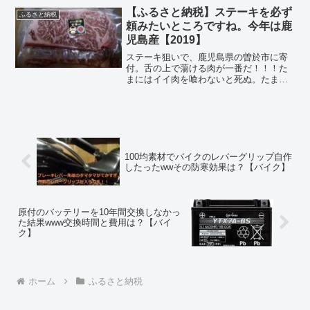
年、食べ物ばかり頼んでいるのだけれ
【ふるさと納税】ステーキを必ず
ふるさと納税
ど。今回はインテリアのたぐいも...
頼みたいところですね。今年は鹿
児島産【2019】
ステーキ狙いで、鹿児島県の曽於市に寄
付。舌の上で蕩ける肉が一番だ！！！た
まにはイイ肉を喰わないと死ぬ。たまに
はイイ肉を喰わないと死ぬ。たまにはイ
イ肉を喰わないと死ぬ。たまにはイイ肉
を喰わないと死ぬ。限度額が許す限り、
ふるさと納税は何品か頼む...
100均素材でバイクのレバーグリップ自作
したったwwその防寒効果は？【バイク】
原付のバッテリーを10年間交換しなかっ
た結果www交換時間と費用は？【バイ
ク】
ホーム
ふるさと納税