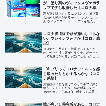
が、塗り薬のヴィックスヴェポラ
ップで少し改善した【コロナ感
染】
漢方薬や咳止めも飲んでるけど、塗り薬
も意外と効果があるかもしれないな。大
正 ヴィックスヴェポラッブ50g 瓶入り
2022年8月、コロナ感染後の夏休み。(;´･
ω･ `) PCR検査で陰性になって日常生活
と仕事復帰してから2週間経つけど、ま...
コロナ後遺症で頭が痛いし回らな
コロナ
い。ブレインフォグか【コロナ感
染】
コロナから回復して仕事はしてるんだ
が、何だか常に頭がクラクラ、ボーッと
してる感じがする。2022年8月。(;´･ω･
`) コロナ療養終了、待機期間の終わりか
ら2週間ほど経つ・・。なんか、咳がまだ
残ってるんだよね。それは1日経つごとに
ゴキブリってコロナウイルスを感
コロナ
回復し...
じ取ったりとかするんかな【コロ
ナ感染】
夏場は夜に窓を開けてるとゴキブリ共が
侵入してくるんだが、私が感染してから
それが無い。(;´xωx `) 感染して11日、
まだ、ちょっと喉がいてえな・・。どう
でもいい話なんだけど、ゴキブリってコ
ロナウイルスを感じ取る能力とか無いよ
喉が痛いし倦怠感がある。コロナ
コロナ