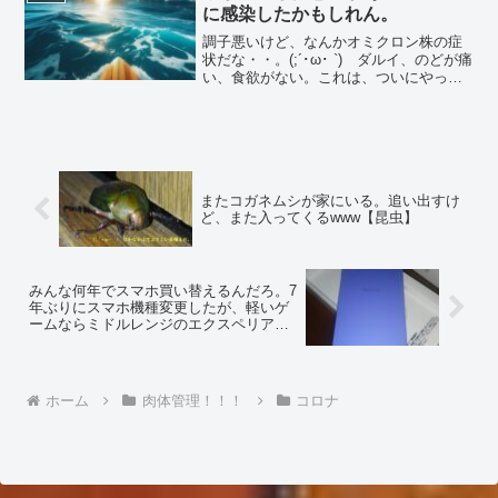
なあ？いや、...
に感染したかもしれん。
調子悪いけど、なんかオミクロン株の症
状だな・・。(;´･ω･ `) ダルイ、のどが痛
い、食欲がない。これは、ついにやっち
まったのか・・。ついに、私も感染して
しまったのか・・。(´；ω；`) 職場で感
染判明したやつと、接触してたからな
あ・・。...
またコガネムシが家にいる。追い出すけ
ど、また入ってくるwww【昆虫】
みんな何年でスマホ買い替えるんだろ。7
年ぶりにスマホ機種変更したが、軽いゲ
ームならミドルレンジのエクスペリア
10ⅳで充分だな【携帯電話】
ホーム
肉体管理！！！
コロナ