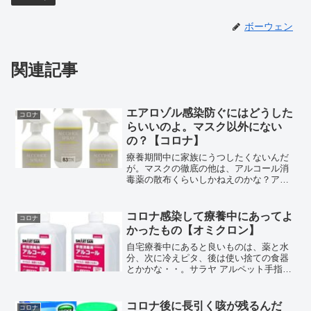
ボーウェン
関連記事
エアロゾル感染防ぐにはどうした
コロナ
らいいのよ。マスク以外にない
の？【コロナ】
療養期間中に家族にうつしたくないんだ
が。マスクの徹底の他は、アルコール消
毒薬の散布くらいしかねえのかな？アル
コール消毒液 除菌スプレー 手指用 スプ
レー 消毒スプレー 500ml×3本セット(;
´xωx `) あー喉がいてえ。2022年7月...
コロナ感染して療養中にあってよ
コロナ
かったもの【オミクロン】
自宅療養中にあると良いものは、薬と水
分、次に冷えピタ、後は使い捨ての食器
とかかな・・。サラヤ アルペット手指消
毒用アルファ 1L 噴射ポンプ付 2個セット
2022年8月。(;´Д｀) コロナに感染して11
日間待機後、PCRで陰性になって復活...
コロナ後に長引く咳が残るんだ
コロナ