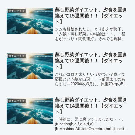
蒸し野菜ダイエット。夕食を置き
ダイエットゥ
換えて15週間後！！【ダイエッ
ト】
ジムも解禁されたし、とりあえず終了。
「夕飯・蒸し野菜」の結論は・・。「昼
をがっつり＋間食連打」それでも現状維
持が可能！・・ってとこですね。
(function(b,c,f,g,a,d,e)
{b.MoshimoAffiliateObject=a...
蒸し野菜ダイエット。夕食を置き
ダイエットゥ
換えて12週間後！！【ダイエッ
ト】
これがコロナ太りというやつか？食べて
応援という敵が出現！！～前回までのあ
らすじ～2020年の3月に、体重70kgのBMI
が25のクソデブになった！！コロナの緊
急事態宣言が終わっても、ジムが再開さ
れない！！・・なので、食事制限で痩せ
蒸し野菜ダイエット。夕食を置き
ダイエットゥ
ようとして...
換えて14週間後！！【ダイエッ
ト】
一時的に、元に戻ってしまったな・・。
(function(b,c,f,g,a,d,e)
{b.MoshimoAffiliateObject=a;b=b||function
(){arguments.currentScript=c.currentS...