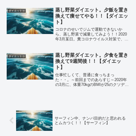
蒸し野菜ダイエット。夕飯を置き
ダイエットゥ
換えて痩せてやる！！【ダイエッ
ト】
コロナのせいでジムで運動できないか
ら、蒸し野菜で減量してみよう！！2020
年3月某日。糞コロナウイルス対策で、い
きつけのスポーツジムが閉鎖になりまし
た。1週間に1回程度だけど、割とガチ目
に運動をしに行くのが習慣だったわけ
蒸し野菜ダイエット。夕食を置き
ダイエットゥ
で。それがなくなると...
換えて9週間後！！【ダイエッ
ト】
仕事忙しくて、普通に食っちまっ
た・・。～前回までのあらすじ～2020年
の3月に、体重70kgのBMIが25のクソデブ
になった。コロナでジムが閉鎖中、しか
も緊急事態宣言が延長！！・・なので、
食事制限で痩せようとしています！！夕
飯を蒸し野菜で置...
サーフィン中、ナンパ目的だと思われる
とムカつく！！【サーフィン】