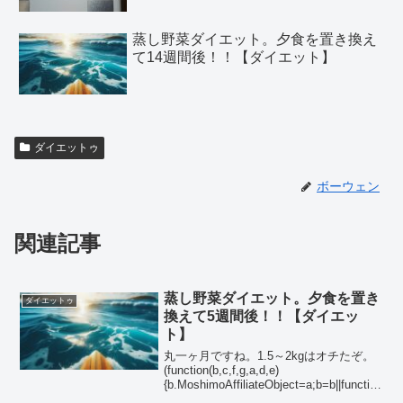
蒸し野菜ダイエット。夕食を置き換え
て14週間後！！【ダイエット】
ダイエットゥ
ボーウェン
関連記事
蒸し野菜ダイエット。夕食を置き
ダイエットゥ
換えて5週間後！！【ダイエッ
ト】
丸一ヶ月ですね。1.5～2kgはオチたぞ。
(function(b,c,f,g,a,d,e)
{b.MoshimoAffiliateObject=a;b=b||function
(){arguments.currentScript=c.curre...