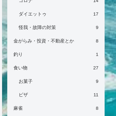
コロナ
14
ダイエットゥ
17
怪我・故障の対策
9
金がらみ・投資・不動産とか
8
釣り
1
食い物
27
お菓子
9
ピザ
11
麻雀
8