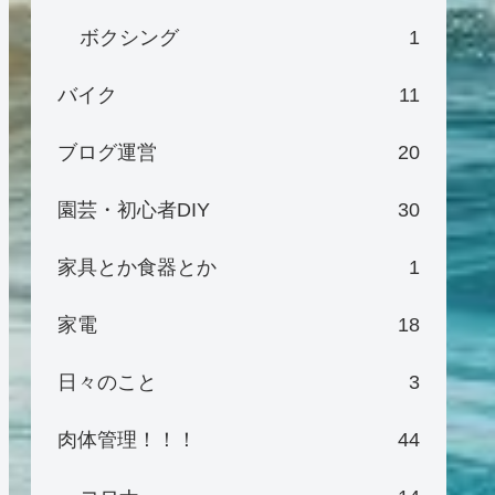
ボクシング
1
バイク
11
ブログ運営
20
園芸・初心者DIY
30
家具とか食器とか
1
家電
18
日々のこと
3
肉体管理！！！
44