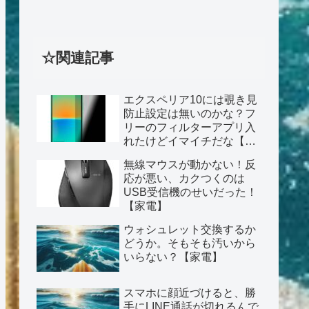
☆関連記事
エクスペリア10には覗き見
防止設定は無いのかな？フ
リーのフィルターアプリ入
れたけどイマイチだな【ス
マホ】
無線マウスが動かない！反
応が悪い、カクつくのは
USB受信機のせいだった！
【家電】
ウォシュレット交換するか
どうか。そもそも汚いから
いらない？【家電】
スマホに顔近づけると、勝
手にLINE通話が切れるんで