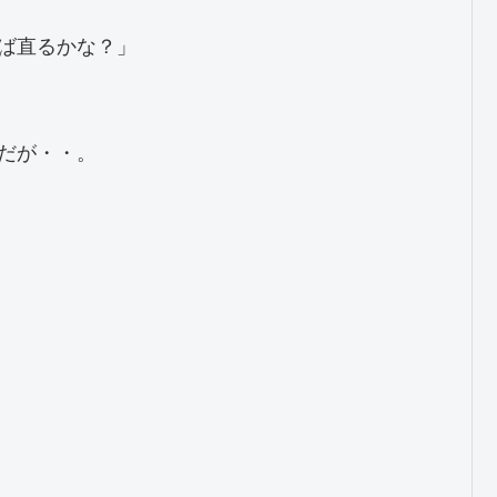
ば直るかな？」

だが・・。
