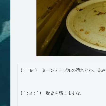
(;´･ω･)　ターンテーブルの汚れとか、染
(´；ω；`)　歴史を感じますな。
